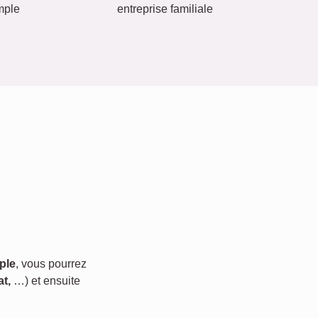
mple
entreprise familiale
ple
, vous pourrez
t,
…) et ensuite