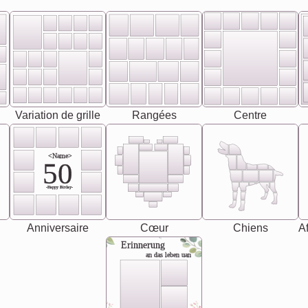
Variation de grille
Rangées
Centre
<Name>
50
-Happy Birday-
Anniversaire
Cœur
Chiens
Af
Erinnerung
an das leben uan