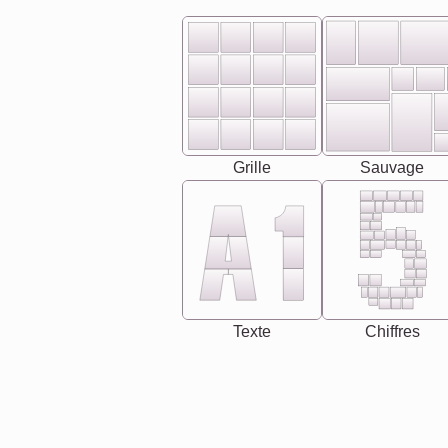
Grille
Sauvage
Texte
Chiffres