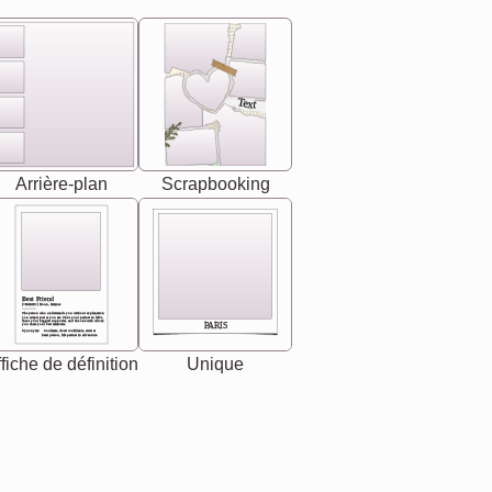
Text
Arrière-plan
Scrapbooking
Best Friend
[<NAME>] Noun, feminie
The person who understands you without explanation
you accepts just as you are. She's your partner in life's,
chaos your biggest supporter, and the one with whom
PARIS
you share your best memories.
Synonyms: Soulmate, closet confidante, sister at
heart person, life partner in adventure.
fiche de définition
Unique