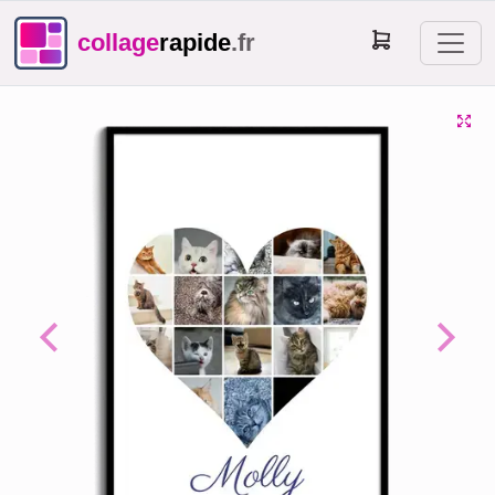
collage
rapide
.fr
Previous
Next