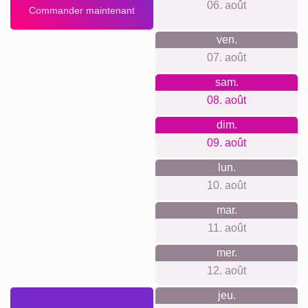
newsletter. Prix transparents sans frais cachés, système
d’accrochage inclus. Matériaux et impression premium.
Outil simple pour débutants et puissant pour créatifs.
Production locale, durable et climatiquement neutre. Avis
clients visibles.
Quelque chose pour chaque
occasion...
De belles idées: hommage à un animal disparu, souvenir
d’adoption, récap de l’année, fête des mères, anniversaire,
naissance, vacances en famille, cadeau de départ.
Livraison soignée, prêt à accrocher selon le support, ou
fichier immédiat si besoin urgent.
Créer un collage