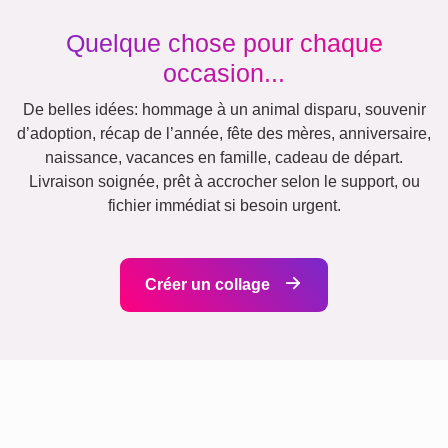
Nature
Cœur
Rétro
Beaucoup
!
Équipe
Amis
École
Chiens
Affiche
Chats
de
définition
XXL