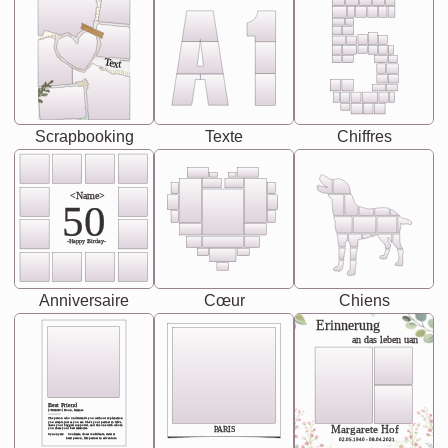
Text
Scrapbooking
Texte
Chiffres
<Name>
50
-Happy Birday-
Anniversaire
Cœur
Chiens
Erinnerung
an das leben uan
Best Friend
[<NAME>] Noun, feminie
The person who understands you without explanation
you accepts just as you are. She's your partner in life's,
chaos your biggest supporter, and the one with whom
Margarete Hof
PARIS
you share your best memories.
Synonyms: Soulmate, closet confidante, sister at
heart person, life partner in adventure.
02.05.1940 - 08.04.2021