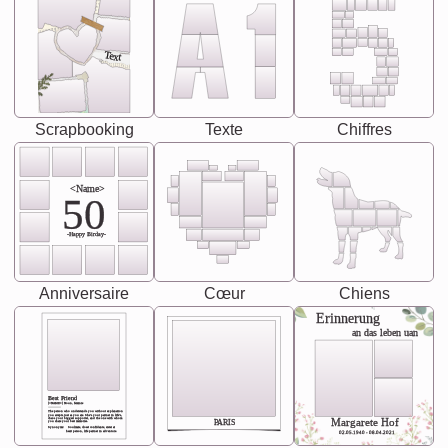
Text
Scrapbooking
Texte
Chiffres
<Name>
50
-Happy Birday-
Anniversaire
Cœur
Chiens
Erinnerung
an das leben uan
Best Friend
[<NAME>] Noun, feminie
The person who understands you without explanation
you accepts just as you are. She's your partner in life's,
chaos your biggest supporter, and the one with whom
Margarete Hof
PARIS
you share your best memories.
Synonyms: Soulmate, closet confidante, sister at
heart person, life partner in adventure.
02.05.1940 - 08.04.2021