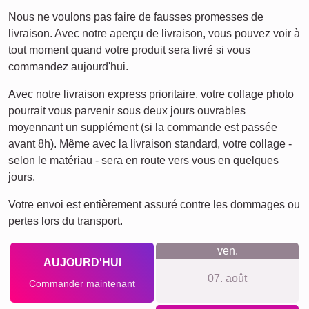
Ce que nous défendons
Philosophie boutique: pas de compte à créer, pas de suivi
ni newsletter, prix clairs sans frais cachés et système
d’accrochage inclus, matériaux et impression haut de
gamme, application simple pour débutants comme pour
experts, large choix de formats, production durable et
climatiquement neutre, satisfaction visible dans les avis.
Quelque chose pour chaque
occasion...
Idéal pour un hommage discret à un animal de compagnie,
un coin souvenir, un cadeau de condoléances, mais aussi
pour des anniversaires, fêtes, naissances, voyages,
mariages ou une décoration personnalisée à offrir à la
famille et aux amis.