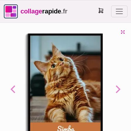
collage
rapide
.fr
Previous
Next