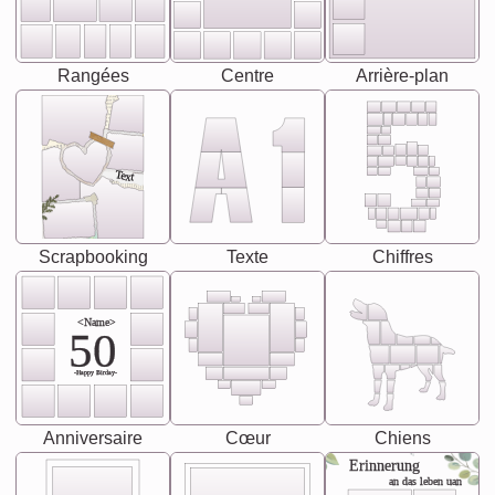
Rangées
Centre
Arrière-plan
Text
Scrapbooking
Texte
Chiffres
<Name>
50
-Happy Birday-
Anniversaire
Cœur
Chiens
Erinnerung
an das leben uan