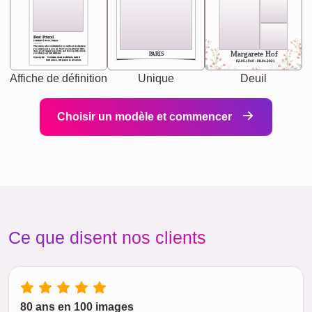
Best Friend
[<NAME>] Noun, feminie
The person who understands you without explanation
you accepts just as you are. She's your partner in life's,
chaos your biggest supporter, and the one with whom
Margarete Hof
PARIS
you share your best memories.
Synonyms: Soulmate, closet confidante, sister at
heart person, life partner in adventure.
02.05.1940 - 08.04.2021
Affiche de définition
Unique
Deuil
Choisir un modèle et commencer
Ce que disent nos clients
80 ans en 100 images