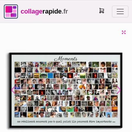
collage
rapide
.fr
Previous
Next