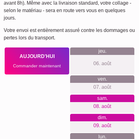
Ce que nous défendons
Nous nous engageons à offrir une expérience d'achat
exemplaire. Aucune inscription n'est nécessaire, et nous
respectons votre vie privée en évitant le suivi et les
newsletters. Nos prix sont transparents, sans coûts cachés,
et incluent toujours une solution de suspension murale.
Nous utilisons des matériaux premium et nous nous
efforçons de maintenir toutes nos opérations de manière
durable et climatiquement neutre.
Quelque chose pour chaque
occasion...
Ce collage photo est un excellent choix pour commémorer
des événements tels que des anniversaires, des mariages,
ou des voyages mémorables. Il constitue également un
magnifique cadeau personnel pour des occasions