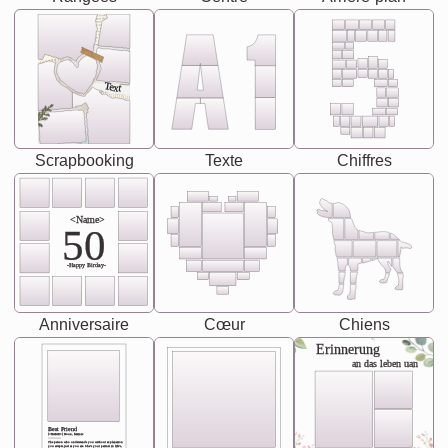
Text
Scrapbooking
Texte
Chiffres
<Name>
50
-Happy Birday-
Anniversaire
Cœur
Chiens
Erinnerung
an das leben uan
Best Friend
[<NAME>] Noun, feminie
The person who understands you without explanation
you accepts just as you are. She's your partner in life's,