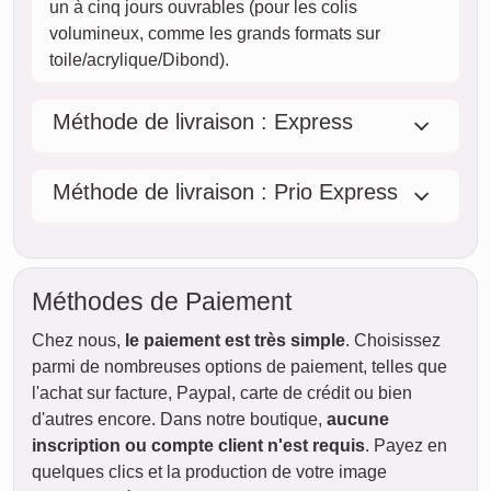
jeu.
AUJOURD'HUI
06. août
Commander maintenant
ven.
07. août
sam.
08. août
dim.
09. août
lun.
10. août
mar.
11. août
mer.