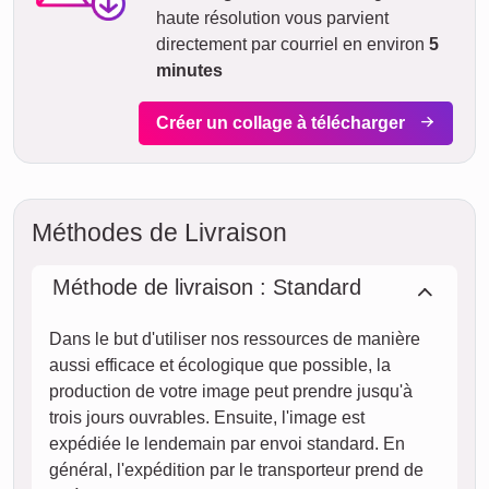
Délai de livraison et aperçu de
livraison
Nous ne voulons pas faire de fausses promesses de
livraison. Avec notre aperçu de livraison, vous pouvez voir à
tout moment quand votre produit sera livré si vous
commandez aujourd'hui.
Avec notre livraison express prioritaire, votre collage photo
pourrait vous parvenir sous deux jours ouvrables
moyennant un supplément (si la commande est passée
avant 8h). Même avec la livraison standard, votre collage -
selon le matériau - sera en route vers vous en quelques
jours.
Votre envoi est entièrement assuré contre les dommages ou
pertes lors du transport.