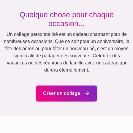
Maman
Naissance
&
Papa
Mamie
Enfants
&
Papi
Famille
Jubilé
Retraite
Chiffres
Texte
Nature