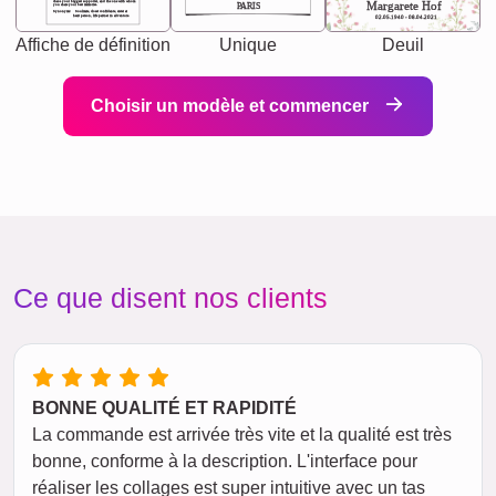
chaos your biggest supporter, and the one with whom
Margarete Hof
PARIS
you share your best memories.
Synonyms: Soulmate, closet confidante, sister at
heart person, life partner in adventure.
02.05.1940 - 08.04.2021
Affiche de définition
Unique
Deuil
Choisir un modèle et commencer
Ce que disent nos clients
BONNE QUALITÉ ET RAPIDITÉ
La commande est arrivée très vite et la qualité est très
bonne, conforme à la description. L'interface pour
réaliser les collages est super intuitive avec un tas