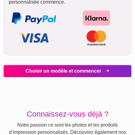
12. août
jeu.
13. août
ven.
14. août
STANDARD
sam.
Livraison
entre
jeu. 13. août.
15. août
et mer. 19. août.
dim.
16. août
lun.
17. août
Rapide & Pratique
Si vous êtes pressé, commandez
simplement la
version