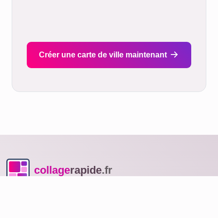
général, l'expédition par le transporteur prend de
un à cinq jours ouvrables (pour les colis
volumineux, comme les grands formats sur
toile/acrylique/Dibond).
Méthode de livraison : Express
Méthode de livraison : Prio Express
Méthodes de Paiement
Chez nous,
le paiement est très simple
. Choisissez
parmi de nombreuses options de paiement, telles que
l'achat sur facture, Paypal, carte de crédit ou bien
d'autres encore. Dans notre boutique,
aucune
inscription ou compte client n'est requis
. Payez en