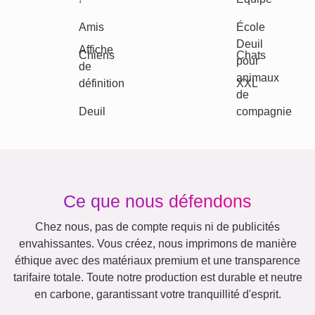
Autres idées, exemples:
Vacances
Mariage
Events
Scrapbook
Saisonnier
Villes
Classique