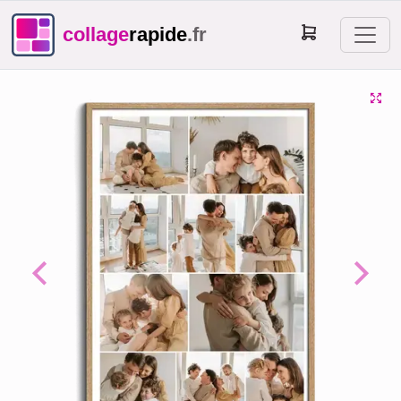
collage
rapide
.fr
Previous
Next