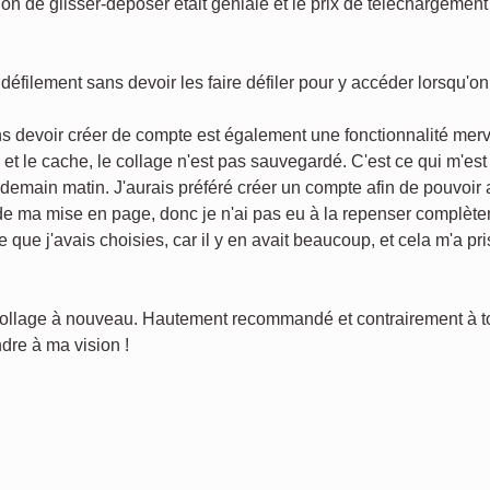
on de glisser-déposer était géniale et le prix de téléchargement 
défilement sans devoir les faire défiler pour y accéder lorsqu'o
s devoir créer de compte est également une fonctionnalité merv
s et le cache, le collage n'est pas sauvegardé. C'est ce qui m'es
endemain matin. J'aurais préféré créer un compte afin de pouvoir
 de ma mise en page, donc je n'ai pas eu à la repenser complèt
e que j'avais choisies, car il y en avait beaucoup, et cela m'a p
 collage à nouveau. Hautement recommandé et contrairement à tout
dre à ma vision !