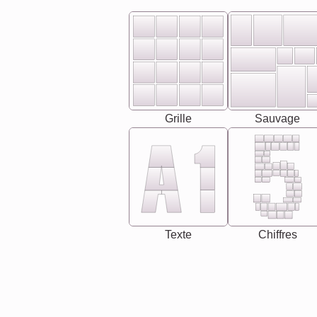
Grille
Sauvage
Texte
Chiffres