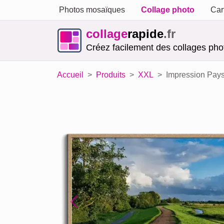
Photos mosaïques
Collage photo
Car
collage
rapide
.fr
Créez facilement des collages phot
Accueil
Produits
XXL
Impression Pays
Previous