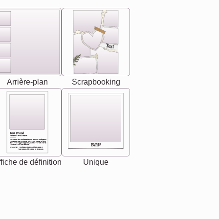
Text
Arrière-plan
Scrapbooking
Best Friend
[<NAME>] Noun, feminie
The person who understands you without explanation
you accepts just as you are. She's your partner in life's,
chaos your biggest supporter, and the one with whom
PARIS
you share your best memories.
Synonyms: Soulmate, closet confidante, sister at
heart person, life partner in adventure.
fiche de définition
Unique