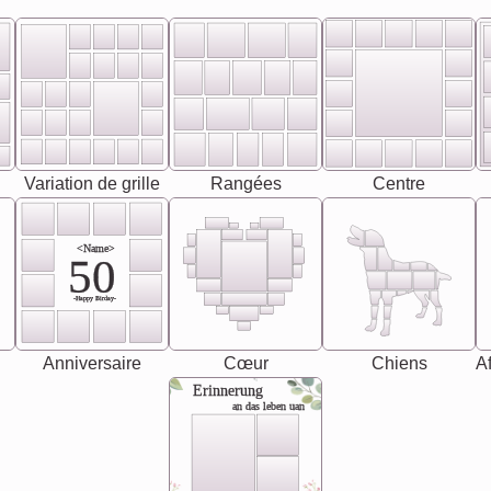
Variation de grille
Rangées
Centre
<Name>
50
-Happy Birday-
Anniversaire
Cœur
Chiens
Af
Erinnerung
an das leben uan