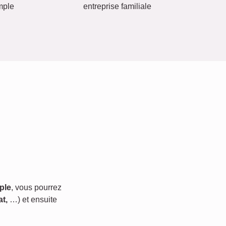
mple
entreprise familiale
ple
, vous pourrez
t,
…) et ensuite