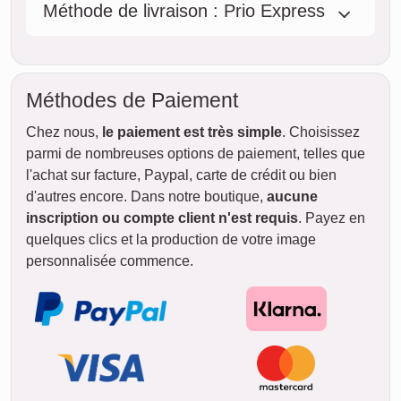
11. août
mer.
12. août
jeu.
13. août
ven.
14. août
sam.
15. août
dim.
STANDARD
16. août
Livraison
entre
ven. 14. août.
lun.
et jeu. 20. août.
17. août
mar.
18. août