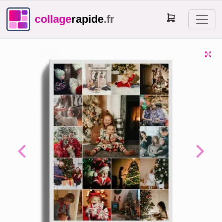
collage
rapide
.fr
Previous
Next