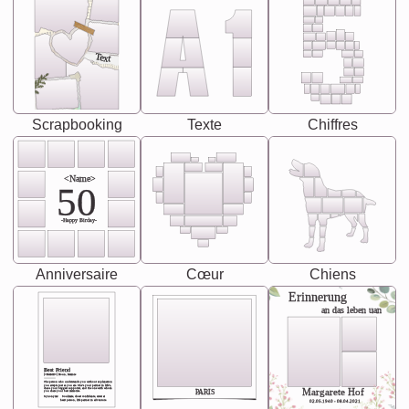
Text
Scrapbooking
Texte
Chiffres
<Name>
50
-Happy Birday-
Anniversaire
Cœur
Chiens
Erinnerung
an das leben uan
Best Friend
[<NAME>] Noun, feminie
The person who understands you without explanation
you accepts just as you are. She's your partner in life's,
chaos your biggest supporter, and the one with whom
Margarete Hof
PARIS
you share your best memories.
Synonyms: Soulmate, closet confidante, sister at
heart person, life partner in adventure.
02.05.1940 - 08.04.2021