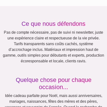
Famille
Jubilé
Retraite
Texte