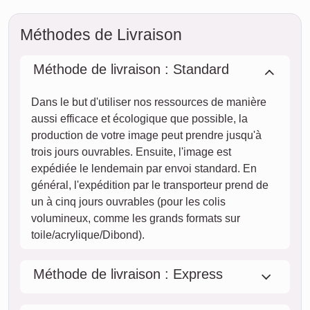
pourrait vous parvenir sous deux jours ouvrables
moyennant un supplément (si la commande est passée
avant 8h). Même avec la livraison standard, votre collage -
selon le matériau - sera en route vers vous en quelques
jours.
Votre envoi est entièrement assuré contre les dommages ou
pertes lors du transport.
sam.
AUJOURD'HUI
08. août
Commander maintenant
dim.
09. août
lun.
10. août
mar.