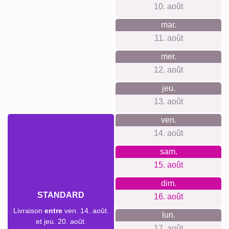
Ce que nous défendons
Pas de compte nécessaire, pas de suivi ni newsletter, juste
une expérience claire et respectueuse de la vie privée.
Tarifs transparents sans coûts cachés, système
d’accrochage inclus. Matériaux et impression haut de
gamme, outils simples pour débutants et experts, production
écoresponsable et locale, clients ravis.
Quelque chose pour chaque
occasion...
Idée cadeau parfaite pour Noël, mais aussi anniversaires,
mariages, naissances, fêtes des mères et des pères,
vacances et souvenirs de l’année. Quand la recherche de
cadeaux de Noël commence, penser à un cadeau photo
personnalisé apporte une touche intime et sincère sous le