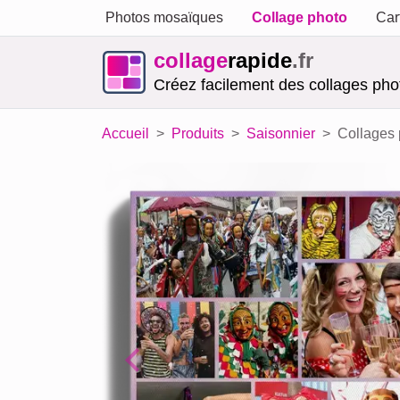
Photos mosaïques
Collage photo
Car
collage
rapide
.fr
Créez facilement des collages phot
Accueil
Produits
Saisonnier
Collages 
Previous