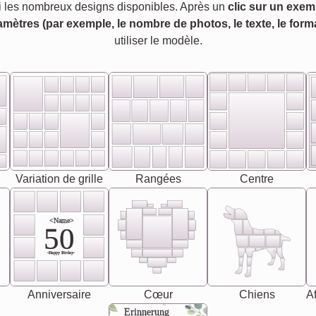
 les nombreux designs disponibles. Après un
clic sur un exem
amètres (par exemple, le nombre de photos, le texte, le forma
utiliser le modèle.
Variation de grille
Rangées
Centre
<Name>
50
-Happy Birday-
Anniversaire
Cœur
Chiens
Af
Erinnerung