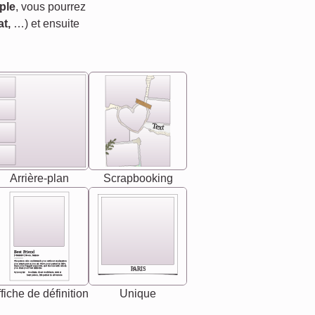
ple
, vous pourrez
t,
…) et ensuite
Text
Arrière-plan
Scrapbooking
Best Friend
[<NAME>] Noun, feminie
The person who understands you without explanation
you accepts just as you are. She's your partner in life's,
chaos your biggest supporter, and the one with whom
PARIS
you share your best memories.
Synonyms: Soulmate, closet confidante, sister at
heart person, life partner in adventure.
fiche de définition
Unique