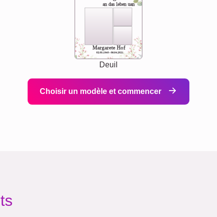
an das leben uan
Margarete Hof
02.05.1940 - 08.04.2021
Deuil
Choisir un modèle et commencer
ts