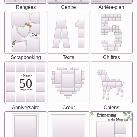
Rangées
Centre
Arrière-plan
Text
Scrapbooking
Texte
Chiffres
<Name>
50
-Happy Birday-
Anniversaire
Cœur
Chiens
Erinnerung
an das leben uan