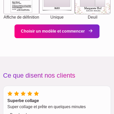
Best Friend
[<NAME>] Noun, feminie
The person who understands you without explanation
you accepts just as you are. She's your partner in life's,
chaos your biggest supporter, and the one with whom
Margarete Hof
PARIS
you share your best memories.
Synonyms: Soulmate, closet confidante, sister at
heart person, life partner in adventure.
02.05.1940 - 08.04.2021
Affiche de définition
Unique
Deuil
Choisir un modèle et commencer
Ce que disent nos clients
Superbe collage
Super collage et prête en quelques minutes