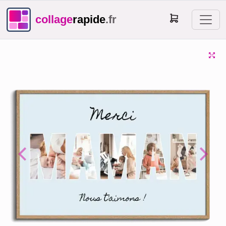
collage
rapide
.fr
Previous
Next