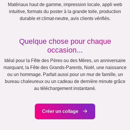
Équipe
Beaucoup !
Amis
École